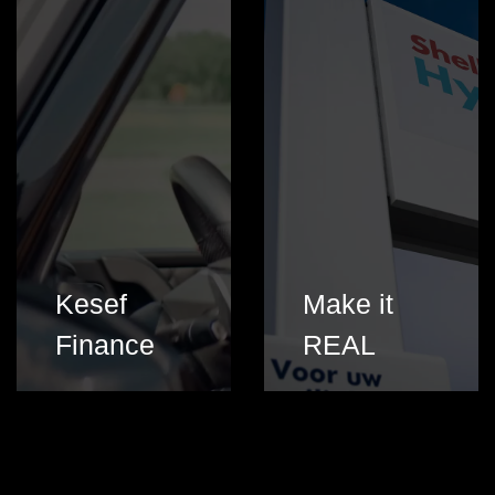
Kesef
Make it
Finance
REAL